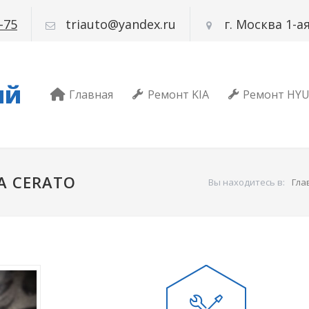
-75
triauto@yandex.ru
г. Москва 1-
ый
Главная
Ремонт KIA
Ремонт HY
A CERATO
Вы находитесь в:
Гла