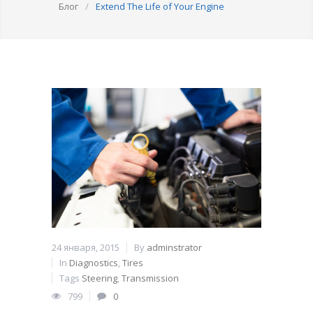
Блог
/
Extend The Life of Your Engine
24 января, 2015
By
adminstrator
In
Diagnostics
,
Tires
Tags
Steering
,
Transmission
799
0