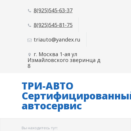
8(925)545-63-37
8(925)545-81-75
triauto@yandex.ru
г. Москва 1-ая ул
Измайловского зверинца д
8
ТРИ-АВТО
Сертифицированны
автосервис
Вы находитесь тут: